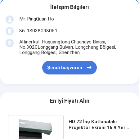
İletişim Bilgileri
Mr. PingQuan Ho
86-18038098051
Altıncı kat, Huguangtong Chuangye Binası,
No.3020Longgang Bulvarı, Longcheng Bölgesi,
Longgang Bölgesi, Shenzhen.
Şimdi başvurun
En İyi Fiyatı Alın
HD 72 İnç Katlanabilir
Projektör Ekranı 16:9 Yerel
En Boy Oranı