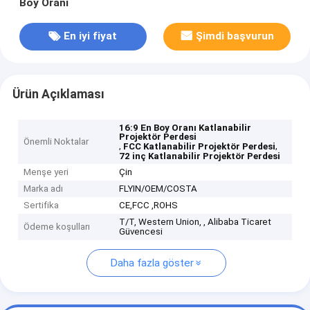
Boy Oranı
En iyi fiyat
Şimdi başvurun
Ürün Açıklaması
16:9 En Boy Oranı Katlanabilir
Projektör Perdesi
Önemli Noktalar
,
,
FCC Katlanabilir Projektör Perdesi
72 inç Katlanabilir Projektör Perdesi
Menşe yeri
Çin
Marka adı
FLYIN/OEM/COSTA
Sertifika
CE,FCC ,ROHS
T/T, Western Union, , Alibaba Ticaret
Ödeme koşulları
Güvencesi
Daha fazla göster