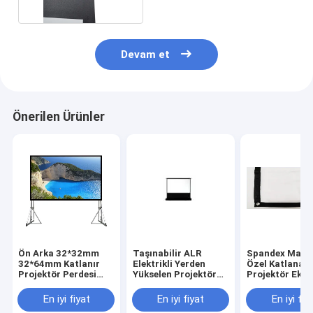
Devam et
Önerilen Ürünler
Ön Arka 32*32mm
Taşınabilir ALR
Spandex Malz
32*64mm Katlanır
Elektrikli Yerden
Özel Katlanabi
Projektör Perdesi
Yükselen Projektör
Projektör Ekra
Kolay Taşıma Kutusu
Ekranları 16:9
Kırışıklık Karşı
Formatı
En iyi fiyat
En iyi fiyat
En iyi fiy